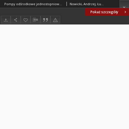
Pompy odśrodkowe jednostopniowe do mleka - Wymagania i badania BN-85/2543-01
Nowicki, Andrzej; Łukasik, Mariusz; Instytut Maszyn Spożywczych. Oprac.
Pokaż szczegóły