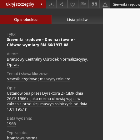
Ukryj szczegóły
Opis obiektu
Lista plików
Tytuł:
Siewniki rzędowe - Dno nastawne -
Główne wymiary BN-66/1937-08
Autor:
Branżowy Centralny Ośrodek Normalizacyjny.
Oprac.
Temat i słowa kluczowe:
siewniki rzędowe
;
maszyny rolnicze
Opis:
Ustanowiona przez Dyrektora ZPCiMR dnia
26.03.1966 r. jako norma obowiązująca w
zakresie produkcji maszyn rolniczych od dnia
1.01.1967 r
Data wydania:
1966
Typ zasobu:
branżowa norma