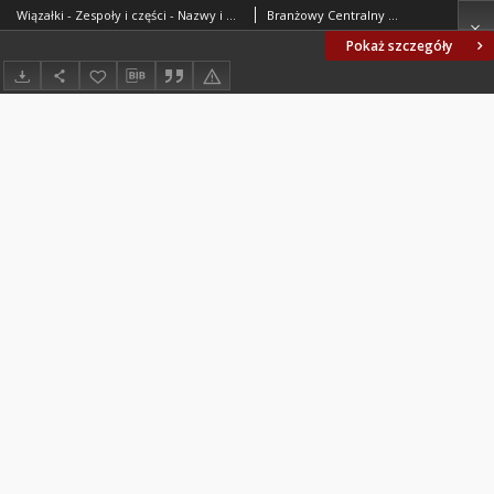
Wiązałki - Zespoły i części - Nazwy i określenia BN-64/1900-24
Branżowy Centralny Ośrodek Normalizacyjny. Oprac.
Pokaż szczegóły