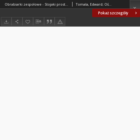
Obrabiarki zespołowe - Stojaki proste - Sprawdzanie dokładności BN-83/1578-10
Tomala, Edward; Ośrodek Badawczo-Konstrukcyjny "Koprotech". Oprac.
Pokaż szczegóły