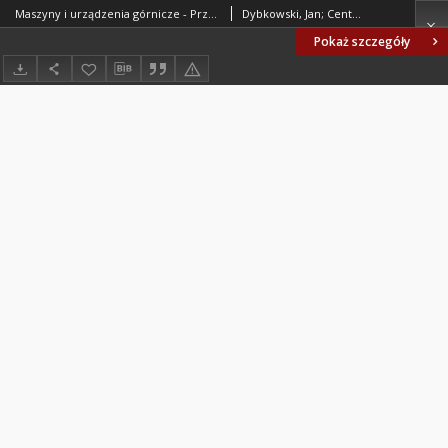
Maszyny i urządzenia górnicze - Przenośniki zgrzebłowe - Wymagania BN-82/1705-02
Dybkowski, Jan; Centrum Mechanizacji Górnictwa KOMAG. Oprac.
Pokaż szczegóły