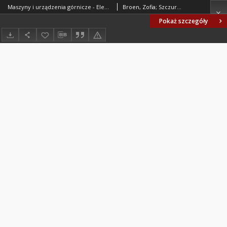
Maszyny i urządzenia górnicze - Elektryczne układy zasilania i sterowania - Wymagania BN-89/1705-54
Broen, Zofia; Szczurek, Andrzej; Skrzydło, Robert; Centrum Mechanizacji Górnictwa KOMAG. Oprac.
Pokaż szczegóły