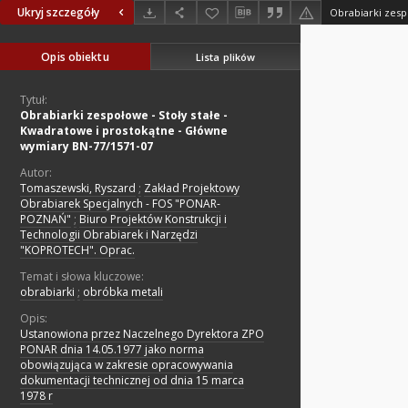
Ukryj szczegóły
Opis obiektu
Lista plików
Tytuł:
Obrabiarki zespołowe - Stoły stałe -
Kwadratowe i prostokątne - Główne
wymiary BN-77/1571-07
Autor:
Tomaszewski, Ryszard
;
Zakład Projektowy
Obrabiarek Specjalnych - FOS "PONAR-
POZNAŃ"
;
Biuro Projektów Konstrukcji i
Technologii Obrabiarek i Narzędzi
"KOPROTECH". Oprac.
Temat i słowa kluczowe:
obrabiarki
;
obróbka metali
Opis:
Ustanowiona przez Naczelnego Dyrektora ZPO
PONAR dnia 14.05.1977 jako norma
obowiązująca w zakresie opracowywania
dokumentacji technicznej od dnia 15 marca
1978 r