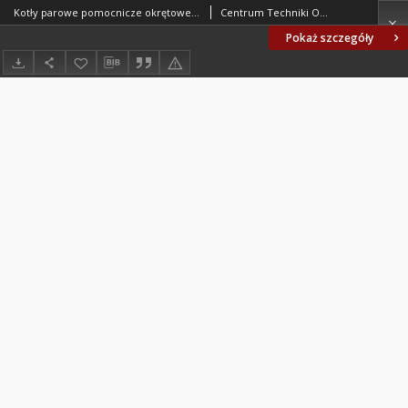
Kotły parowe pomocnicze okrętowe - Podstawowe parametry BN-75/1315-01
Centrum Techniki Okrętowej w Gdańsku. Oprac.
Pokaż szczegóły