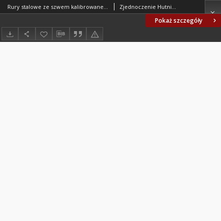
Rury stalowe ze szwem kalibrowane na zimno BN-74/0648-70
Zjednoczenie Hutnictwa Żelaza i Stali. Oprac.
Pokaż szczegóły