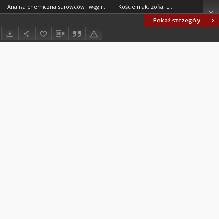
Analiza chemiczna surowców i węglików spiekanych - Oznaczanie zawartości żelaza metodą atomowej spektrometrii absorpcyjnej BN-86/0682-07
Kościelniak, Zofia; Lorkiewicz, Danuta; Michałowska, Barbara; Huta Baildon. Oprac.
Pokaż szczegóły