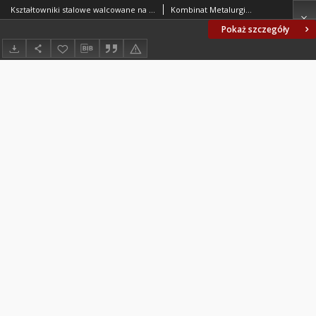
Kształtowniki stalowe walcowane na gorąco na przenośniki zgrzebłowe dla górnictwa - Kształtownik ZG1 - Wymiary BN-79/0646-06/11
Kombinat Metalurgiczny Huta Katowice. Oprac.
Pokaż szczegóły