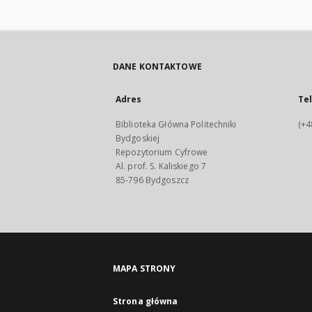
DANE KONTAKTOWE
Adres
Te
Biblioteka Główna Politechniki
(+4
Bydgoskiej
Repozytorium Cyfrowe
Al. prof. S. Kaliskiego 7
85-796 Bydgoszcz
MAPA STRONY
Strona główna