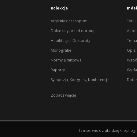
Kolekcje
Inde
Artykuły z czasopism
Tytuł
Doktoraty przed obroną
Autor
Habilitacje i Doktoraty
Temat
Monografie
Opis
Normy Branżowe
Wspó
Raporty
Wyda
Sympozja, Kongresy, Konferencje
Data
...
Zobacz więcej
Ten serwis działa dzięki opr