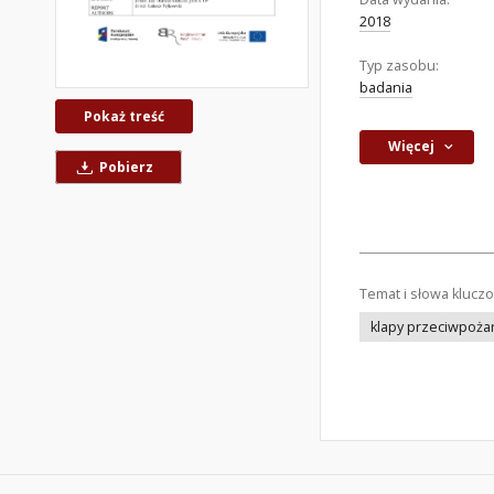
2018
Typ zasobu:
badania
Pokaż treść
Więcej
Pobierz
Temat i słowa klucz
klapy przeciwpoż