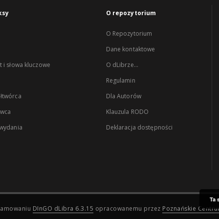
ksy
O repozytorium
O Repozytorium
Dane kontaktowe
 i słowa kluczowe
O dLibrze...
Regulamin
łtwórca
Dla Autorów
wca
Klauzula RODO
 wydania
Deklaracja dostępności
Ta 
ogramowaniu
DInGO dLibra 6.3.15
opracowanemu przez
Poznańskie Centr