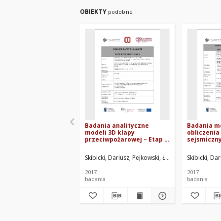
OBIEKTY
podobne
Badania analityczne
Badania m
modeli 3D klapy
obliczenia
przeciwpożarowej – Etap II,
sejsmiczn
walidacja po testach, piąty
akustyczny
model końcowy
Badania an
Skibicki, Dariusz
Pejkowski, Łukasz
Skibicki, Dar
modeli 3D 
akustyczn
2017
2017
badania
badania