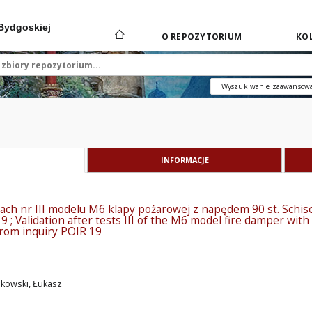
 Bydgoskiej
O REPOZYTORIUM
KOL
Wyszukiwanie zaawansow
INFORMACJE
tach nr III modelu M6 klapy pożarowej z napędem 90 st. Schi
9 ; Validation after tests III of the M6 model fire damper wit
rom inquiry POIR 19
jkowski, Łukasz