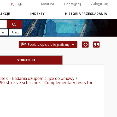
Kontrast
Zaloguj się
Udostępnij
PL
EN
EKCJE
INDEKSY
HISTORIA PRZEGLĄDANIA
ane
Pomoc
Pobierz opis bibliograficzny
STRUKTURA
schek – Badania uzupełniające do umowy z
h 90 st. drive schischek - Complementary tests for