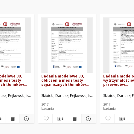
odelowe 3D,
Badania modelowe 3D,
Badania modelo
 mes i testy
obliczenia mes i testy
wytrzymałości
ych tłumików
sejsmicznych tłumików
przewodów
ch - Etap 1:
akustycznych - Etap 3:
wentylacyjnych -
alityczne
Badania analityczne po
Badania numer
iusz
Pejkowski, Łukasz
Skibicki, Dariusz
Pejkowski, Łukasz
Skibicki, Dariusz
P
– tłumika
przeprowadzeniu testów
wytrzymałości 
ego
wytrzymałościowych
owalnych
2017
2017
tłumików akustycznych
badania
badania