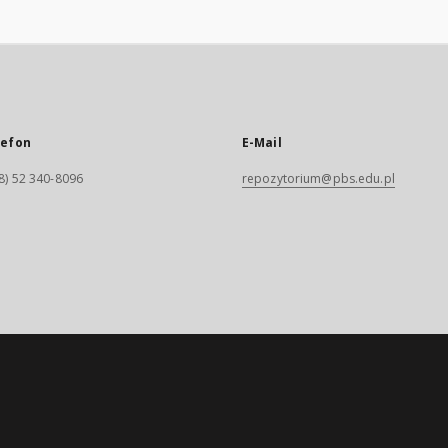
lefon
E-Mail
8) 52 340-8096
repozytorium@pbs.edu.pl