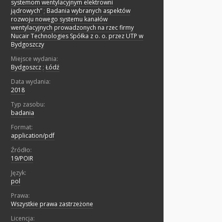
systemom wentylacyjnym elektrowni
jądrowych”
;
Badania wybranych aspektów
rozwoju nowego systemu kanałów
wentylacyjnych prowadzonych na rzec firmy
Nucair Technologies Spółka z o. o. przez UTP w
Bydgoszczy
Miejsce wydania:
Bydgoszcz
;
Łódź
Data wydania:
2018
Typ zasobu:
badania
Format:
application/pdf
Źródło:
19/POIR
Język:
pol
Prawa:
Wszystkie prawa zastrzeżone
Licencja: