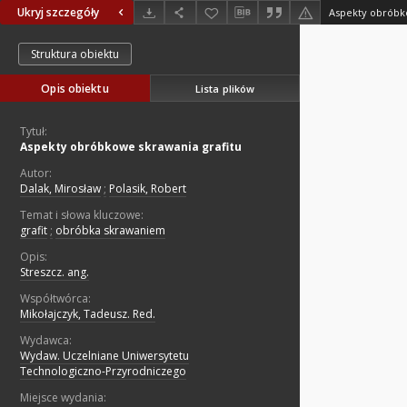
Ukryj szczegóły
Aspekty obróbko
Struktura obiektu
Opis obiektu
Lista plików
Tytuł:
Aspekty obróbkowe skrawania grafitu
Autor:
Dalak, Mirosław
;
Polasik, Robert
Temat i słowa kluczowe:
grafit
;
obróbka skrawaniem
Opis:
Streszcz. ang.
Współtwórca:
Mikołajczyk, Tadeusz. Red.
Wydawca:
Wydaw. Uczelniane Uniwersytetu
Technologiczno-Przyrodniczego
Miejsce wydania: