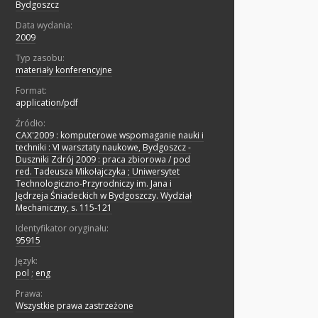
Bydgoszcz
Data wydania:
2009
Typ zasobu:
materiały konferencyjne
Format:
application/pdf
Źródło:
CAX'2009 : komputerowe wspomaganie nauki i
techniki : VI warsztaty naukowe, Bydgoszcz -
Duszniki Zdrój 2009 : praca zbiorowa / pod
red. Tadeusza Mikołajczyka ; Uniwersytet
Technologiczno-Przyrodniczy im. Jana i
Jędrzeja Śniadeckich w Bydgoszczy. Wydział
Mechaniczny, s. 115-121
Identyfikator oryginału:
95915
Język:
pol
;
eng
Prawa:
Wszystkie prawa zastrzeżone