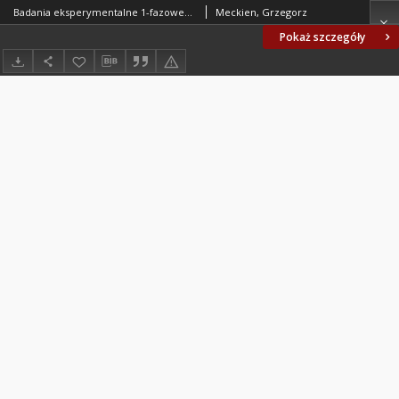
Badania eksperymentalne 1-fazowego, beztransformatorowego kondycjonera energii elektrycznej
Meckien, Grzegorz
Pokaż szczegóły