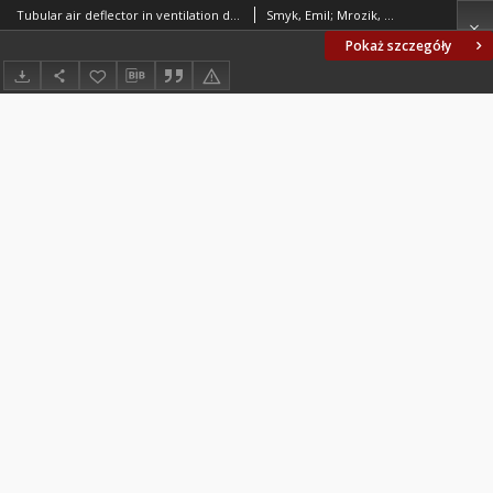
Tubular air deflector in ventilation ducts
Smyk, Emil; Mrozik, Dariusz; Wawrzyniak, Sylwester; Peszyński, Kazimierz
Pokaż szczegóły