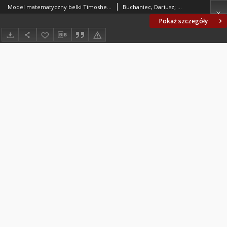
Model matematyczny belki Timoshenki
Buchaniec, Dariusz; Olejniczak, Maria; Delyavskyy, Mykhaylo
Pokaż szczegóły