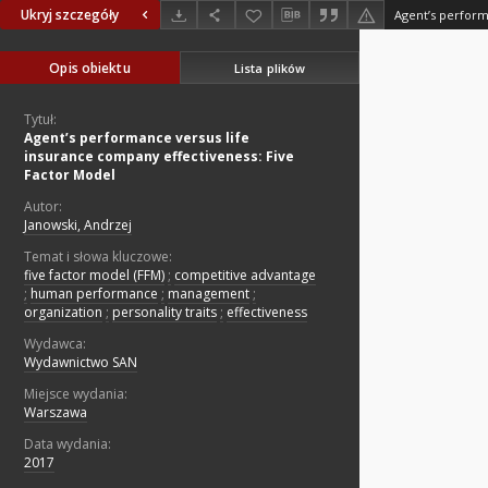
Ukryj szczegóły
Opis obiektu
Lista plików
Tytuł:
Agent’s performance versus life
insurance company effectiveness: Five
Factor Model
Autor:
Janowski, Andrzej
Temat i słowa kluczowe:
five factor model (FFM)
;
competitive advantage
;
human performance
;
management
;
organization
;
personality traits
;
effectiveness
Wydawca:
Wydawnictwo SAN
Miejsce wydania:
Warszawa
Data wydania:
2017