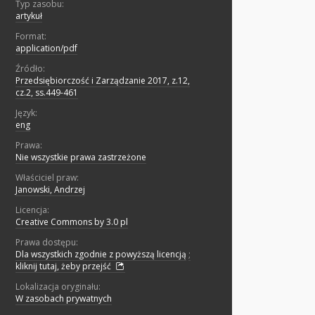
Typ zasobu:
artykuł
Format:
application/pdf
Źródło:
Przedsiębiorczość i Zarządzanie 2017, z.12,
cz.2, ss.449-461
Język:
eng
Prawa:
Nie wszystkie prawa zastrzeżone
Właściciel praw:
Janowski, Andrzej
Licencja:
Creative Commons by 3.0 pl
Prawa dostępu:
Dla wszystkich zgodnie z powyższą licencją
;
kliknij tutaj, żeby przejść
Lokalizacja oryginału:
W zasobach prywatnych