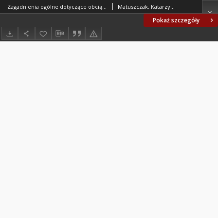
Zagadnienia ogólne dotyczące obciążenia środowiska w cyklu życia elektrowni wiatrowej
Matuszczak, Katarzyna; Flizikowski, Józef (1951- )
Pokaż szczegóły