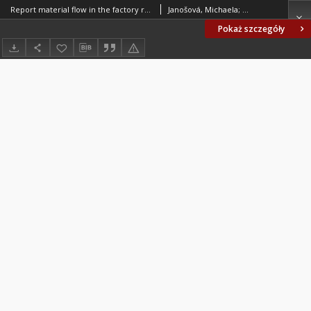
Report material flow in the factory real-time integrated in the Enterprise Resource Planning (ERP system)
Janošová, Michaela; Škulec, Rastislav; Halenár, Marek; Hujo, Ľubomír
Pokaż szczegóły