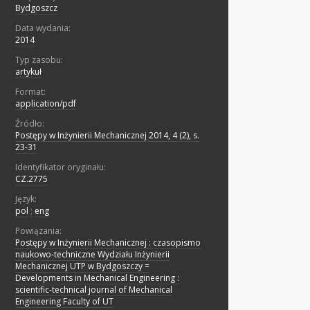
Bydgoszcz
Data wydania:
2014
Typ zasobu:
artykuł
Format:
application/pdf
Źródło:
Postępy w Inżynierii Mechanicznej 2014, 4 (2), s.
23-31
Identyfikator oryginału:
CZ.2775
Język:
pol
;
eng
Powiązania:
Postępy w Inżynierii Mechanicznej : czasopismo
naukowo-techniczne Wydziału Inżynierii
Mechanicznej UTP w Bydgoszczy =
Developments in Mechanical Engineering :
scientific-technical journal of Mechanical
Engineering Faculty of UT