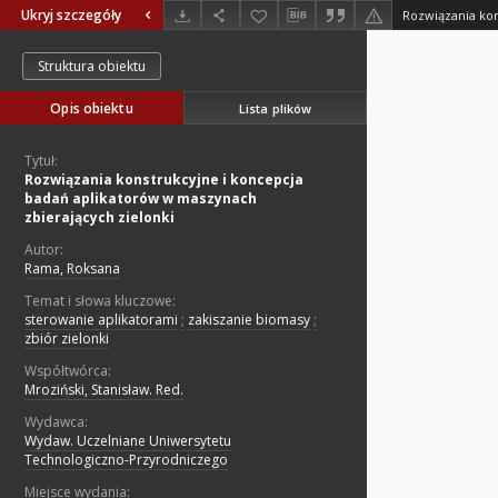
Ukryj szczegóły
Struktura obiektu
Opis obiektu
Lista plików
Tytuł:
Rozwiązania konstrukcyjne i koncepcja
badań aplikatorów w maszynach
zbierających zielonki
Autor:
Rama, Roksana
Temat i słowa kluczowe:
sterowanie aplikatorami
;
zakiszanie biomasy
;
zbiór zielonki
Współtwórca:
Mroziński, Stanisław. Red.
Wydawca:
Wydaw. Uczelniane Uniwersytetu
Technologiczno-Przyrodniczego
Miejsce wydania: