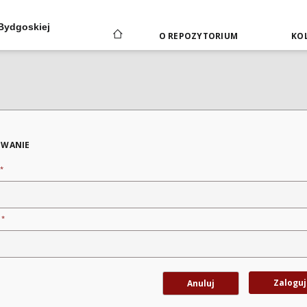
 Bydgoskiej
O REPOZYTORIUM
KOL
WANIE
*
*
o
Zaloguj
Anuluj