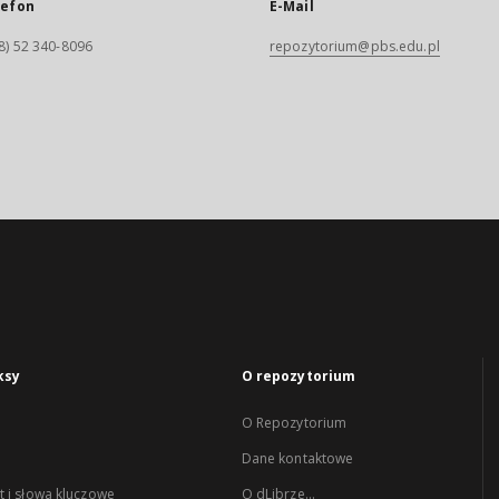
lefon
E-Mail
8) 52 340-8096
repozytorium@pbs.edu.pl
ksy
O repozytorium
O Repozytorium
Dane kontaktowe
 i słowa kluczowe
O dLibrze...