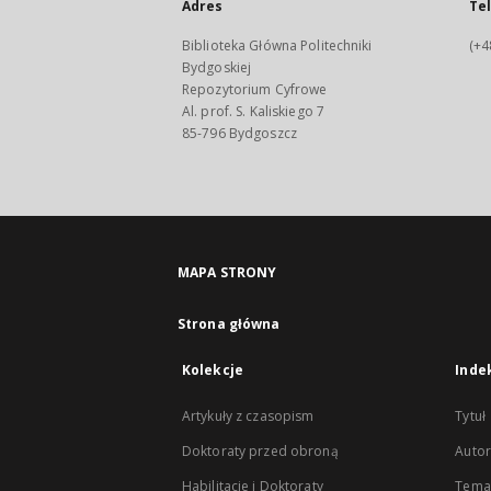
Adres
Te
Biblioteka Główna Politechniki
(+4
Bydgoskiej
Repozytorium Cyfrowe
Al. prof. S. Kaliskiego 7
85-796 Bydgoszcz
MAPA STRONY
Strona główna
Kolekcje
Inde
Artykuły z czasopism
Tytuł
Doktoraty przed obroną
Autor
Habilitacje i Doktoraty
Temat