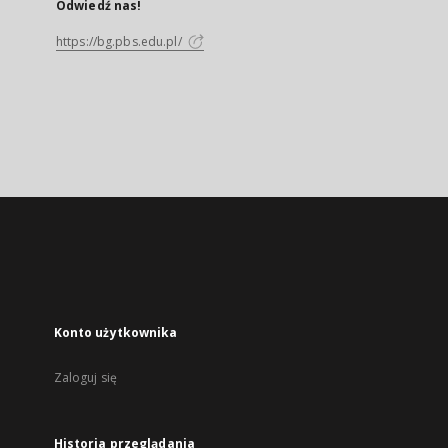
Odwiedź nas!
https://bg.pbs.edu.pl/
Konto użytkownika
Zaloguj się
Historia przeglądania