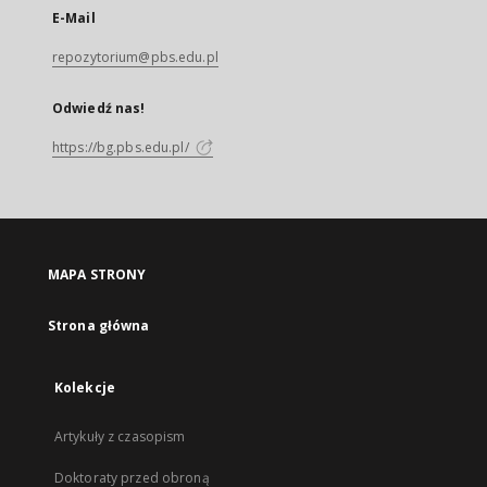
E-Mail
repozytorium@pbs.edu.pl
Odwiedź nas!
https://bg.pbs.edu.pl/
MAPA STRONY
Strona główna
Kolekcje
Artykuły z czasopism
Doktoraty przed obroną