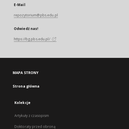
E-Mail
repozytorium@pbs.edu.pl
Odwiedź nas!
https://bg.pbs.edu.pl/
MAPA STRONY
Strona główna
Kolekcje
Artykuły z czasopism
Doktoraty przed obroną