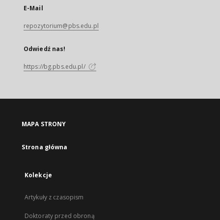
E-Mail
repozytorium@pbs.edu.pl
Odwiedź nas!
https://bg.pbs.edu.pl/
MAPA STRONY
Strona główna
Kolekcje
Artykuły z czasopism
Doktoraty przed obroną