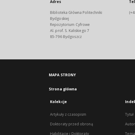
Adres
Te
Biblioteka Główna Politechniki
(+4
Bydgoskiej
Repozytorium Cyfrowe
Al. prof. S. Kaliskiego 7
85-796 Bydgoszcz
MAPA STRONY
Strona główna
Kolekcje
Inde
Artykuły z czasopism
Tytuł
Doktoraty przed obroną
Autor
Habilitacje i Doktoraty
Temat