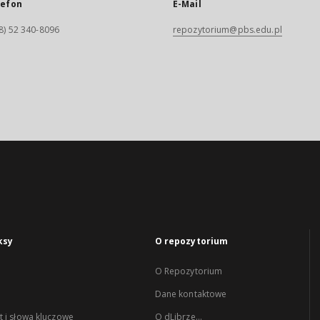
lefon
E-Mail
8) 52 340-8096
repozytorium@pbs.edu.pl
ksy
O repozytorium
O Repozytorium
Dane kontaktowe
 i słowa kluczowe
O dLibrze...