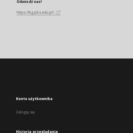
Odwiedź nas!
https://bg.pbs.edu.pl/
Konto użytkownika
Zaloguj się
Historia przeglądania