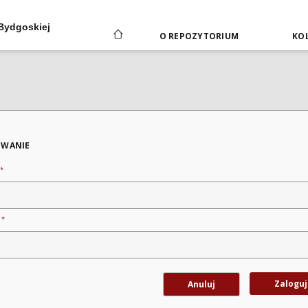
 Bydgoskiej
O REPOZYTORIUM
KOL
WANIE
*
*
o
Zaloguj
Anuluj