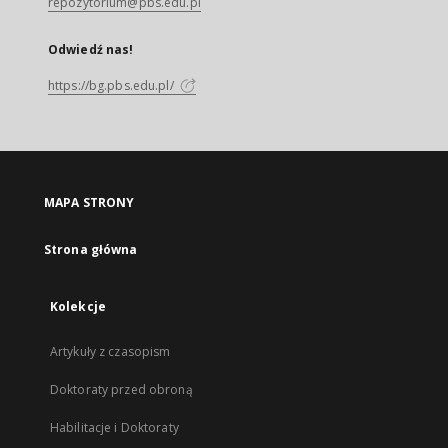
repozytorium@pbs.edu.pl
Odwiedź nas!
https://bg.pbs.edu.pl/
MAPA STRONY
Strona główna
Kolekcje
Artykuły z czasopism
Doktoraty przed obroną
Habilitacje i Doktoraty