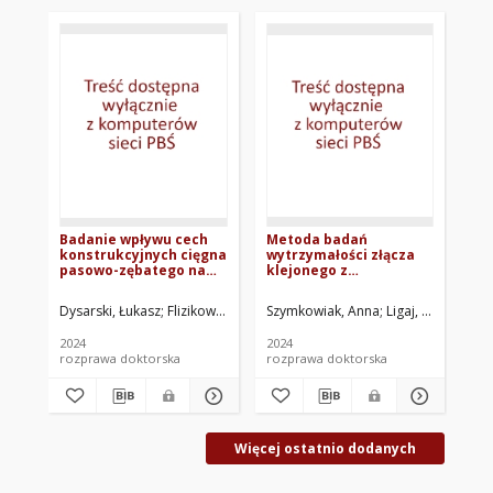
Badanie wpływu cech
Metoda badań
Ad
konstrukcyjnych cięgna
wytrzymałości złącza
al
pasowo-zębatego na
klejonego z
wi
charakterystyki
zastosowaniem próbki
użytkowe zespołu
typu "sandwich"
Dysarski, Łukasz
Flizikowski, Józef. Promotor
Szymkowiak, Anna
Piasecka, Izabela. Pro
Ligaj, Bogdan. P
Fli
transportowo-
napędowego
2024
2024
202
rozprawa doktorska
rozprawa doktorska
PhD
Więcej ostatnio dodanych