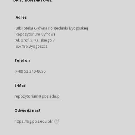
DANE KONTAKTOWE
Adres
Biblioteka Główna Politechniki Bydgoskiej
Repozytorium Cyfrowe
Al. prof. S. Kaliskiego 7
85-796 Bydgoszcz
Telefon
(+48) 52 340-8096
E-Mail
repozytorium@pbs.edu.pl
Odwiedź nas!
https://bg.pbs.edu.pl/